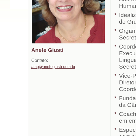
Human
Ideali
de Gru
Organi
Secret
Coorde
Anete Giusti
Execut
Língua
Contato:
Secret
amg@anetegiusti.com.br
Vice-
Direto
Coord
Funda
da Câ
Coach 
em emp
Especi