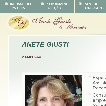
ANETE GIUSTI
A EMPRESA
Especi
Assist
Recepc
Consul
empres
Secret