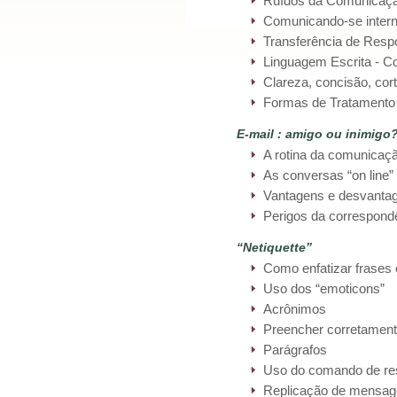
Ruídos da Comunicaç
Comunicando-se intern
Transferência de Respo
Linguagem Escrita - C
Clareza, concisão, cor
Formas de Tratamento
E-mail : amigo ou inimigo
A rotina da comunicaçã
As conversas “on line”
Vantagens e desvantag
Perigos da correspondê
“Netiquette”
Como enfatizar frases
Uso dos “emoticons”
Acrônimos
Preencher corretamen
Parágrafos
Uso do comando de re
Replicação de mensa