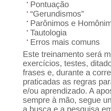
Pontuação
“Gerundismos”
Parônimos e Homôni
Tautologia
Erros mais comuns
Este treinamento será mi
exercícios, testes, ditad
frases e, durante a cor
praticadas as regras pa
e/ou aprendizado. A apos
sempre à mão, segue um es
a busca e a pesquisa em