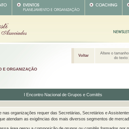
Altere o tamanho
Voltar
do texto:
O E ORGANIZAÇÃO
I Encontro Nacional de Grupos e Comitês
e nas organizações requer das Secretárias, Secretários e Assistent
que atendam as exigências dos mais diversos segmentos de mercad
dessa área gerou a composição de grupos ou comitês formados por pr