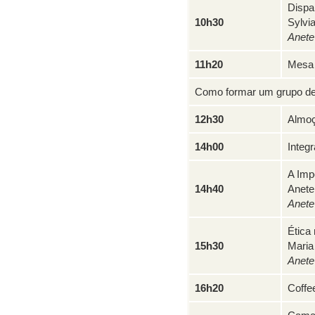
Dispa
10h30
Sylvi
Anete
11h20
Mesa
Como formar um grupo de
12h30
Almo
14h00
Integ
A Imp
14h40
Anete
Anete
Ética
15h30
Maria
Anete
16h20
Coffe